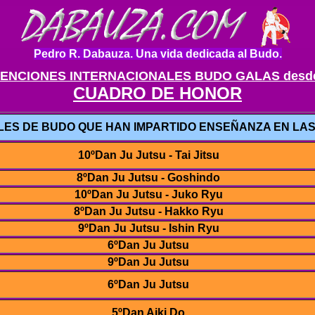
Pedro R. Dabauza. Una vida dedicada al Budo.
ENCIONES INTERNACIONALES BUDO GALAS desde
CUADRO DE HONOR
ES DE BUDO QUE HAN IMPARTIDO ENSEÑANZA EN LAS
10ºDan Ju Jutsu - Tai Jitsu
8ºDan Ju Jutsu - Goshindo
10ºDan Ju Jutsu - Juko Ryu
8ºDan Ju Jutsu - Hakko Ryu
9ºDan Ju Jutsu - Ishin Ryu
6ºDan Ju Jutsu
9ºDan Ju Jutsu
6ºDan Ju Jutsu
5ºDan Aiki Do