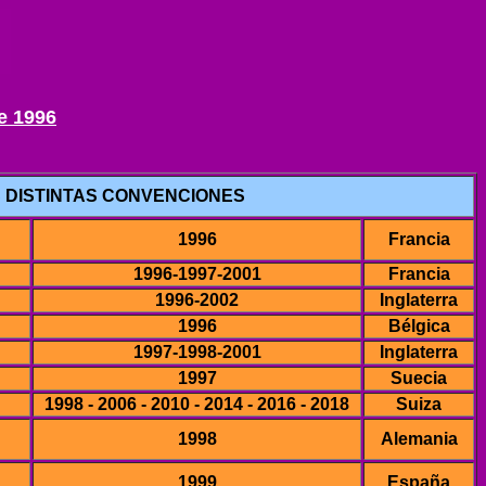
 1996
 DISTINTAS CONVENCIONES
1996
Francia
1996-1997-2001
Francia
1996-2002
Inglaterra
1996
Bélgica
1997-1998-2001
Inglaterra
1997
Suecia
1998 - 2006 - 2010 - 2014 - 2016 - 2018
Suiza
1998
Alemania
1999
España