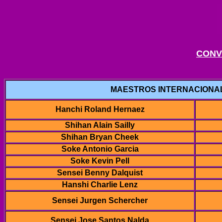
CONV
MAESTROS INTERNACIONAL
Hanchi Roland Hernaez
Shihan Alain Sailly
Shihan Bryan Cheek
Soke Antonio Garcia
Soke Kevin Pell
Sensei Benny Dalquist
Hanshi Charlie Lenz
Sensei Jurgen Schercher
Sensei Jose Santos Nalda