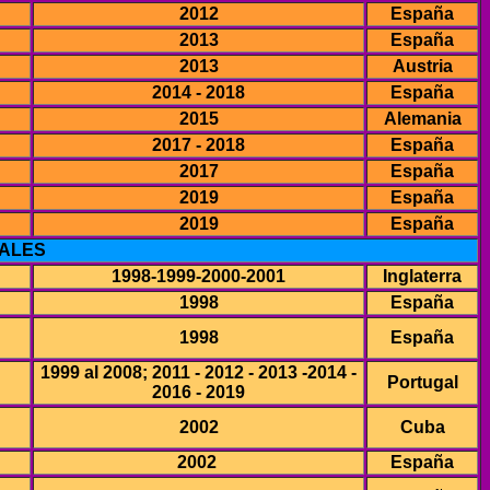
2012
España
2013
España
2013
Austria
2014 - 2018
España
2015
Alemania
2017 - 2018
España
2017
España
2019
España
2019
España
IALES
1998-1999-2000-2001
Inglaterra
1998
España
1998
España
1999 al 2008; 2011 - 2012 - 2013 -2014 -
Portugal
2016 - 2019
2002
Cuba
2002
España