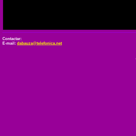
Contactar:
E-mail:
dabauza@telefonica.net