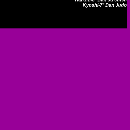
Kyoshi-7º Dan Judo
s