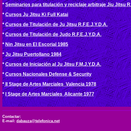
*
Seminarios para titulación y reciclaje arbitraje Jiu Jitsu R
*
Cursos Ju Jitsu Ki Full Katai
*
Cursos de Titulación de Ju Jitsu R.F.E.J.Y.D.A.
*
Cursos de Titulación de Judo R.F.E.J.Y.D.A.
*
Nin Jitsu en El Escorial 1985
*
Ju Jitsu Puertollano 1984
*
Cursos de Iniciación al Ju Jitsu F.M.J.Y.D.A.
*
Cursos Nacionales Defense & Security
*
II Stage de Artes Marciales Valencia 1978
*
I Stage de Artes Marciales Alicante 1977
Contactar:
E-mail:
dabauza@telefonica.net