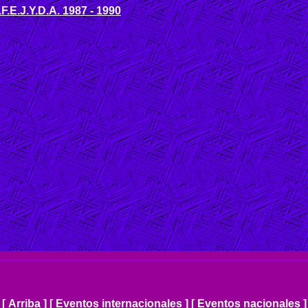
.F.E.J.Y.D.A. 1987 - 1990
[
Arriba
]
[
Eventos internacionales
]
[ Eventos nacionales ]