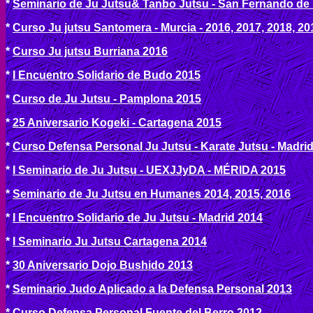
*
Seminario de Ju Jutsu& Tanbo Jutsu - San Fernando de 
*
Curso Ju jutsu Santomera - Murcia - 2016, 2017, 2018, 20
*
Curso Ju jutsu Burriana 2016
*
I Encuentro Solidario de Budo 2015
*
Curso de Ju Jutsu - Pamplona 2015
*
25 Aniversario Kogeki - Cartagena 2015
*
Curso Defensa Personal Ju Jutsu - Karate Jutsu - Madri
*
I Seminario de Ju Jutsu - UEXJJyDA - MÉRIDA 2015
*
Seminario de Ju Jutsu en Humanes 2014, 2015, 2016
*
I Encuentro Solidario de Ju Jutsu - Madrid 2014
*
I Seminario Ju Jutsu Cartagena 2014
*
30 Aniversario Dojo Bushido 2013
*
Seminario Judo Aplicado a la Defensa Personal 2013
*
Curso Defensa Personal Fuente del Berro 2012