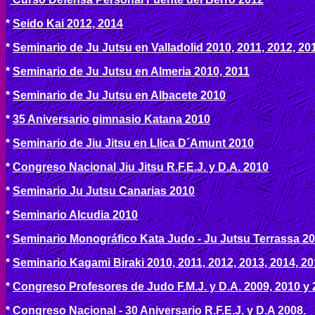
*
Seido Kai 2012, 2014
*
Seminario de Ju Jutsu en Valladolid 2010, 2011, 2012, 20
*
Seminario de Ju Jutsu en Almeria 2010, 2011
*
Seminario de Ju Jutsu en Albacete 2010
*
35 Aniversario gimnasio Katana 2010
*
Seminario de Jiu Jitsu en Llica D´Amunt 2010
*
Congreso Nacional Jiu Jitsu R.F.E.J. y D.A. 2010
*
Seminario Ju Jutsu Canarias 2010
*
Seminario Alcudia 2010
*
Seminario Monográfico Kata Judo - Ju Jutsu Terrassa 2
*
Seminario Kagami Biraki 2010, 2011, 2012, 2013, 2014, 20
*
Congreso Profesores de Judo F.M.J. y D.A. 2009, 2010 y 
*
Congreso Nacional - 30 Aniversario R.F.E.J. y D.A 2008.