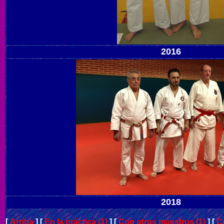
2016
2018
[
Arriba
]
[
En la práctica (1)
]
[
Con otros maestros (1)
]
[
C