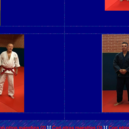
on otros maestros (2)
]
[
Con otros maestros (3)
]
[
Con otro