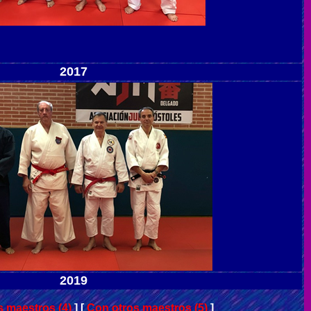
2017
2019
s maestros (4)
]
[
Con otros maestros (5)
]