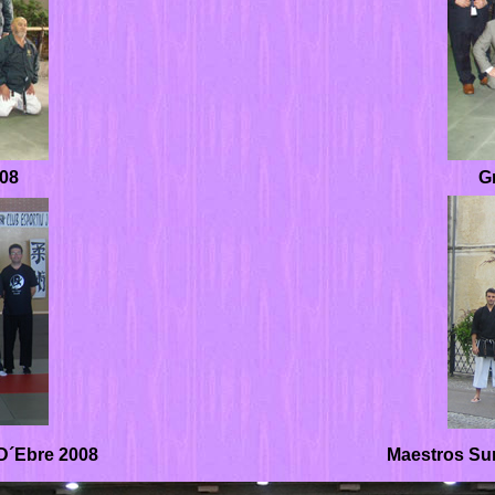
008
G
 D´Ebre 2008
Maestros Su