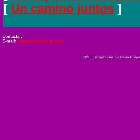
[
Un camino juntos
]
Contactar:
E-mail:
dabauza@telefonica.net
©2003 Dabauza.com. Prohibida la reprod