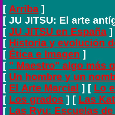
[
Arriba
]
[ JU JITSU: El arte antíg
[
JU JITSU en España
]
[
Historia y evolución 
[
Ética e Imagen
]
[
" Maestro" algo más 
[
Un hombre y un nombre
[
El Arte Marcial
]
[
Lo e
[
Los grados
]
[
Las Ka
[
Las Ryu: Escuelas de