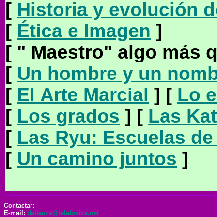
[
Historia y evolución 
[
Ética e Imagen
]
[ " Maestro" algo más q
[
Un hombre y un nombre
[
El Arte Marcial
]
[
Lo e
[
Los grados
]
[
Las Ka
[
Las Ryu: Escuelas de
[
Un camino juntos
]
Contactar:
E-mail:
dabauza@telefonica.net