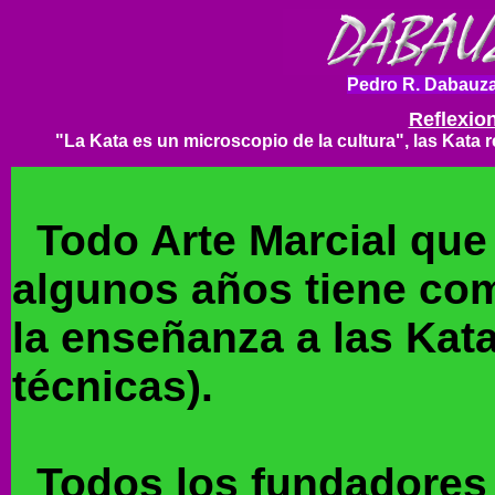
Pedro R. Dabauza
Reflexio
"La Kata es un microscopio de la cultura", las Kata re
Todo Arte Marcial que 
algunos años tiene com
la enseñanza a las Kat
técnicas).
Todos los fundadores 