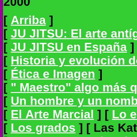
2000
[
Arriba
]
[
JU JITSU: El arte antíg
[
JU JITSU en España
]
[
Historia y evolución 
[
Ética e Imagen
]
[
" Maestro" algo más 
[
Un hombre y un nombre
[
El Arte Marcial
]
[
Lo e
[
Los grados
]
[ Las Kat