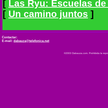
[
Las Ryu: Escuelas de
[
Un camino juntos
]
Contactar:
E-mail:
dabauza@telefonica.net
©2003 Dabauza.com. Prohibida la reprod