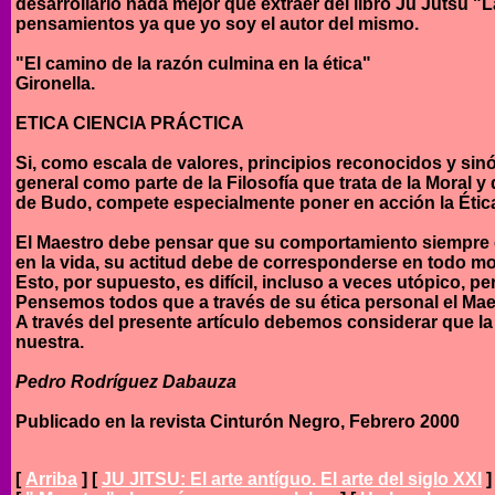
desarrollarlo nada mejor que extraer del libro Ju Jutsu "La
pensamientos ya que yo soy el autor del mismo.
"El camino de la razón culmina en la ética"
Gironella.
ETICA CIENCIA PRÁCTICA
Si, como escala de valores, principios reconocidos y sinó
general como parte de la Filosofía que trata de la Moral 
de Budo, compete especialmente poner en acción la Ética 
El Maestro debe pensar que su comportamiento siempre es
en la vida, su actitud debe de corresponderse en todo m
Esto, por supuesto, es difícil, incluso a veces utópico, pe
Pensemos todos que a través de su ética personal el Maes
A través del presente artículo debemos considerar que la
nuestra.
Pedro Rodríguez Dabauza
Publicado en la revista Cinturón Negro, Febrero 2000
[
Arriba
]
[
JU JITSU: El arte antíguo. El arte del siglo XXI
]