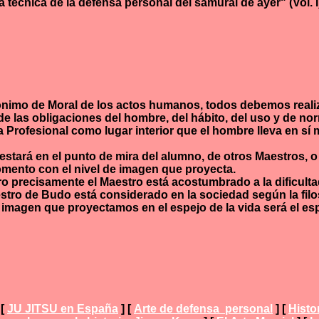
 técnica de la defensa personal del samurai de ayer" (Vol. I) 
nimo de Moral de los actos humanos, todos debemos realizar 
y de las obligaciones del hombre, del hábito, del uso y de n
Profesional como lugar interior que el hombre lleva en sí m
tará en el punto de mira del alumno, de otros Maestros, o 
omento con el nivel de imagen que proyecta.
ro precisamente el Maestro está acostumbrado a la dificultad 
tro de Budo está considerado en la sociedad según la filos
 imagen que proyectamos en el espejo de la vida será el es
[
JU JITSU en España
]
[
Arte de defensa personal
]
[
Histo