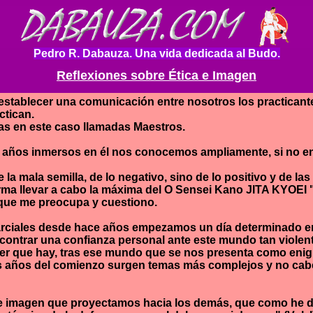
Pedro R. Dabauza. Una vida dedicada al Budo.
Reflexiones sobre Ética e Imagen
establecer una comunicación entre nosotros los practicante
ctican.
as en este caso llamadas Maestros.
ños inmersos en él nos conocemos ampliamente, si no en el
 mala semilla, de lo negativo, sino de lo positivo y de las
forma llevar a cabo la máxima del O Sensei Kano JITA KYOEI
que me preocupa y cuestiono.
Marciales desde hace años empezamos un día determinado e
ncontrar una confianza personal ante este mundo tan violent
er que hay, tras ese mundo que se nos presenta como enigm
s años del comienzo surgen temas más complejos y no cab
tica e imagen que proyectamos hacia los demás, que como h