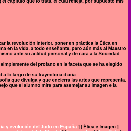
el capítulo que lo trata, el cual refleja, por supuesto mis
la revolución interior, poner en práctica la Ética en
orma en la vida, a todo enseñante, pero aún más al Maestro
ismo ante su actitud personal y de cara a la Sociedad.
simplemente del profano en la faceta que se ha elegido
a lo largo de su trayectoria diaria.
ofía que divulga y que encierra las artes que representa.
pejo que el alumno mire para asemejar su imagen e la
ria y evolución del Judo en España
]
[ Ética e Imagen ]