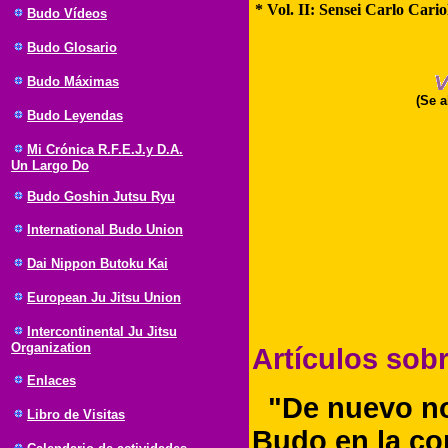
* Vol. II: Sensei Carlo Cario
Budo Vídeos
Budo Glosario
Budo Máximas
(Se a
Budo Leyendas
Mi Crónica R.F.E.J.y D.A.
Un Largo Do
Budo Goshin Jutsu Ryu
International Budo Union
Dai Nippon Butoku Kai
European Ju Jitsu Union
Intercontinental Ju Jitsu
Organization
Artículos sob
Enlaces
"De nuevo nos
Libro de Visitas
Budo en la co