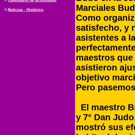
Calendario de actividades
Marciales Budo
Noticias - Histórico
Como organiza
satisfecho, y 
asistentes a 
perfectamente
maestros que 
asistieron aju
objetivo marci
Pero pasemos 
El maestro Br
y 7° Dan Judo,
mostró sus ef