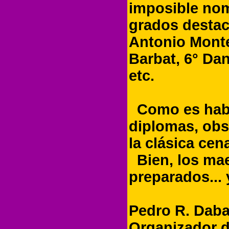
imposible nom
grados destac
Antonio Monte
Barbat, 6° Da
etc.
Como es habit
diplomas, obs
la clásica cen
Bien, los mae
preparados... 
Pedro R. Dab
Organizador d