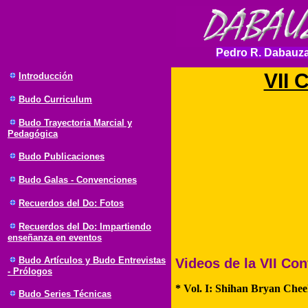
Pedro R. Dabauza
VII
Introducción
Budo
Curriculum
Budo Trayectoria Marcial y
Pedagógica
Budo Publicaciones
Budo Galas - Convenciones
Recuerdos del Do: Fotos
Recuerdos del Do: Impartiendo
enseñanza en eventos
Budo Artículos y Budo Entrevistas
Videos de la VII Co
- Prólogos
* Vol. I: Shihan Bryan Cheek
Budo Series Técnicas