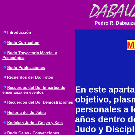
Pedro R. Dabauza
Introducción
M
Budo
Curriculum
Budo Trayectoria Marcial y
Pedagógica
Budo Publicaciones
Recuerdos del Do: Fotos
En este aparta
Recuerdos del Do: Impartiendo
enseñanza en eventos
objetivo, plas
Recuerdos del Do: Demostraciones
personales a l
Historia del Ju Jutsu
años dentro d
Kodokan Judo - Gokyo y Kata
Judo y Discip
Budo Galas - Convenciones