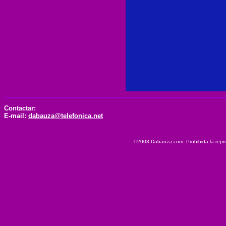
Contactar:
E-mail:
dabauza@telefonica.net
©2003 Dabauza.com. Prohibida la reprod