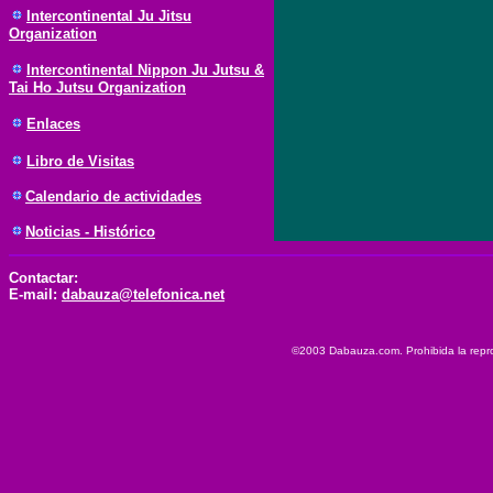
Intercontinental Ju Jitsu
Organization
Intercontinental Nippon Ju Jutsu &
Tai Ho Jutsu Organization
Enlaces
Libro de Visitas
Calendario de actividades
Noticias - Histórico
Contactar:
E-mail:
dabauza@telefonica.net
©2003 Dabauza.com. Prohibida la reprod