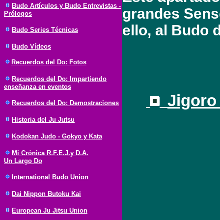
Budo Artículos y Budo Entrevistas -
grandes Sense
Prólogos
ello, al Budo 
Budo Series Técnicas
Budo Vídeos
Recuerdos del Do: Fotos
Recuerdos del Do: Impartiendo
enseñanza en eventos
Jigoro
Recuerdos del Do: Demostraciones
Historia del Ju Jutsu
Kodokan Judo - Gokyo y Kata
Mi Crónica R.F.E.J.y D.A.
Un Largo Do
International Budo Union
Dai Nippon Butoku Kai
European Ju Jitsu Union