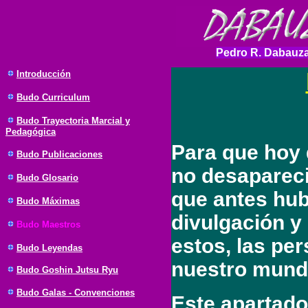
Pedro R. Dabauza
Introducción
Budo
Curriculum
Budo Trayectoria Marcial y
Pedagógica
Para que hoy 
Budo Publicaciones
no desapareci
Budo Glosario
que antes hubi
Budo Máximas
divulgación y 
Budo Maestros
estos, las pe
Budo Leyendas
nuestro mund
Budo Goshin Jutsu Ryu
Budo Galas - Convenciones
Este apartado 