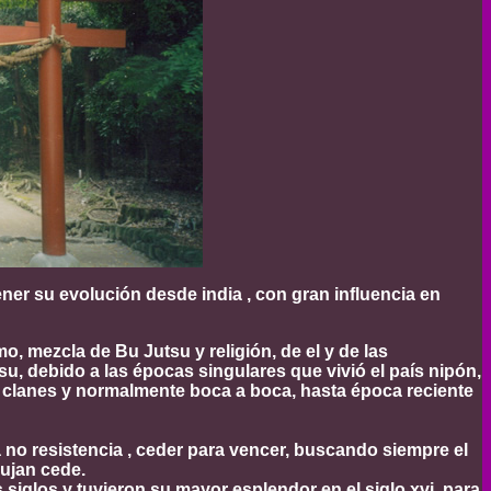
ner su evolución desde india , con gran influencia en
, mezcla de Bu Jutsu y religión, de el y de las
u, debido a las épocas singulares que vivió el país nipón,
e clanes y normalmente boca a boca, hasta época reciente
 la no resistencia , ceder para vencer, buscando siempre el
pujan cede.
siglos y tuvieron su mayor esplendor en el siglo xvi, para