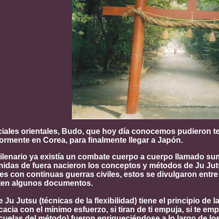
ciales orientales, Budo, que hoy día conocemos pudieron te
ormente en Corea, para finalmente llegar a Japón.
lenario ya existía un combate cuerpo a cuerpo llamado sumo
nidas de fuera nacieron los conceptos y métodos de Ju Juts
es con continuas guerras civiles, estos se divulgaron entr
sten algunos documentos.
 Ju Jutsu (técnicas de la flexibilidad) tiene el principio de
acia con el mínimo esfuerzo, si tiran de ti empuja, si te em
uelas del método) fueron enriqueciéndose a lo largo de los 