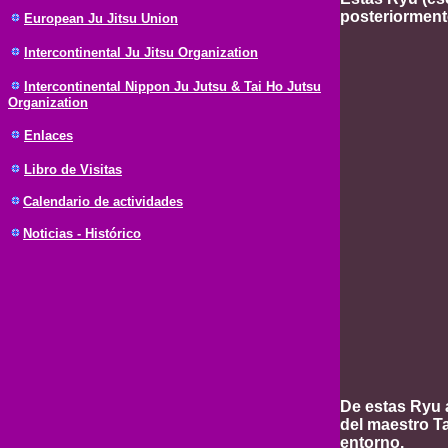
posteriormente
European Ju Jitsu Union
Intercontinental Ju Jitsu Organization
Intercontinental Nippon Ju Jutsu & Tai Ho Jutsu
Organization
Enlaces
Libro de Visitas
Calendario de actividades
Noticias - Histórico
De estas Ryu a
del maestro Ta
entorno.