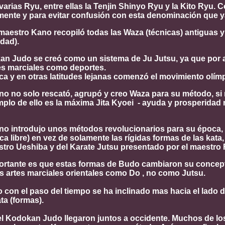
varias Ryu, entre ellas la Tenjin Shinyo Ryu y la Kito Ryu
mente y para evitar confusión con esta denominación que y
maestro Kano recopiló todas las Waza (técnicas) antiguas y
idad).
n Judo se creó como un sistema de Ju Jutsu, ya que por aq
tes marciales como deportes.
a y en otras latitudes lejanas comenzó el movimiento olímp
no no solo rescató, agrupó y creo Waza para su método, si
plo de ello es la máxima Jita Kyoei - ayuda y prosperidad 
o introdujo unos métodos revolucionarios para su época, la
ica libre) en vez de solamente las rígidas formas de las kata
stro Ueshiba y del Karate Jutsu presentado por el maestro
rtante es que estas formas de Budo cambiaron su concepto
 artes marciales orientales como Do , no como Jutsu.
on el paso del tiempo se ha inclinado mas hacia el lado de
ata (formas).
 el Kodokan Judo llegaron juntos a occidente. Muchos de 