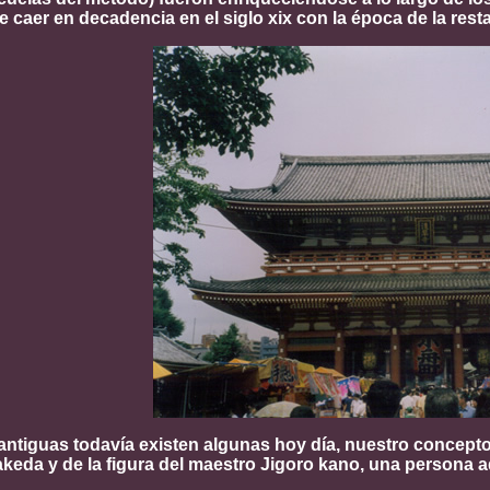
 caer en decadencia en el siglo xix con la época de la resta
ntiguas todavía existen algunas hoy día, nuestro concepto a
keda y de la figura del maestro Jigoro kano, una persona a