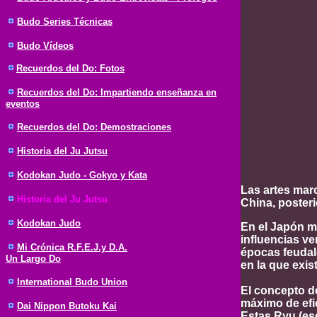
Budo Series Técnicas
Budo Vídeos
Recuerdos del Do: Fotos
Recuerdos del Do: Impartiendo enseñanza en
eventos
Recuerdos del Do: Demostraciones
Historia del Ju Jutsu
Kodokan Judo - Gokyo y Kata
Las artes mar
Historia del Ju Jutsu
China, posteri
Kodokan Judo
En el Japón mi
influencias ve
Mi Crónica R.F.E.J.y D.A.
épocas feudal
Un Largo Do
en la que exi
International Budo Union
El concepto de
máximo de efic
Dai Nippon Butoku Kai
Estas Ryu (esc