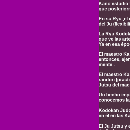
Kano estudio 
que posterior
En su Ryu ,el 
del Ju (flexibil
La Ryu Kodoka
que ve las ar
Ya en esa époc
El maestro Ka
entonces, ejem
mente-.
El maestro Kan
randori (pract
Jutsu del mae
Un hecho impo
conocemos las
Kodokan Judo c
en él en las K
El Ju Jutsu y