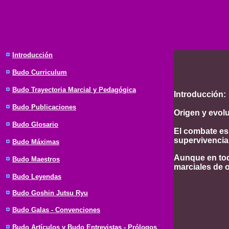
Introducción
Budo Curriculum
Budo Trayectoria Marcial y Pedagógica
Introducción:
Budo Publicaciones
Origen y evol
Budo Glosario
El combate es 
supervivencia
Budo Máximas
Aunque en tod
Budo Maestros
marciales de 
Budo Leyendas
Budo Goshin Jutsu Ryu
Budo Galas - Convenciones
Budo Artículos y Budo Entrevistas - Prólogos