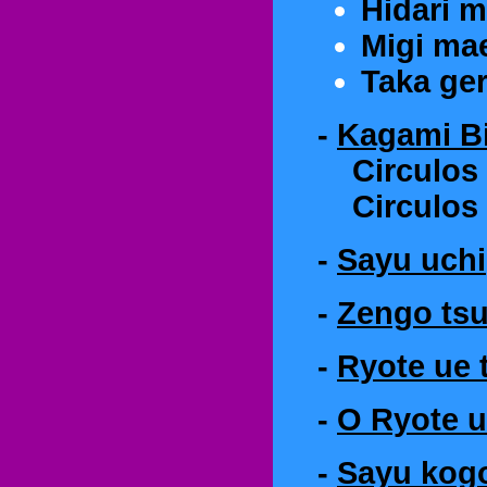
Hidari 
Migi ma
Taka ger
-
Kagami Bi
Circulos h
Circulos h
-
Sayu uchi
-
Zengo tsu
-
Ryote ue 
-
O Ryote u
-
Sayu kogo