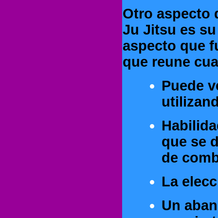
Otro aspecto
Ju Jitsu es s
aspecto que fu
que reune cua
Puede v
utilizan
Habilida
que se d
de comb
La elecc
Un abani