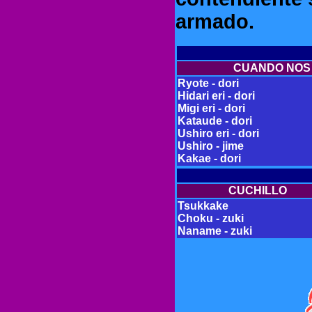
armado.
CUANDO NOS
Ry
ote - dori
Hidari eri - dori
Migi eri - dori
Kataude - dori
Ushiro eri - dori
Ushiro - jime
Kakae - dori
CUCHILLO
Tsukkake
Choku - zuki
Naname - zuki