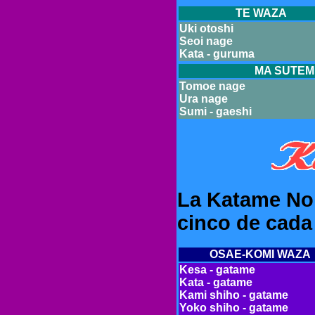
TE WAZA
Uki otoshi
Seoi nage
Kata - guruma
MA SUTEM
Tomoe nage
Ura nage
Sumi - gaeshi
La Katame No 
cinco de cada 
OSAE-KOMI WAZA
Kesa - gatame
Kata - gatame
Kami shiho - gatame
Yoko shiho - gatame