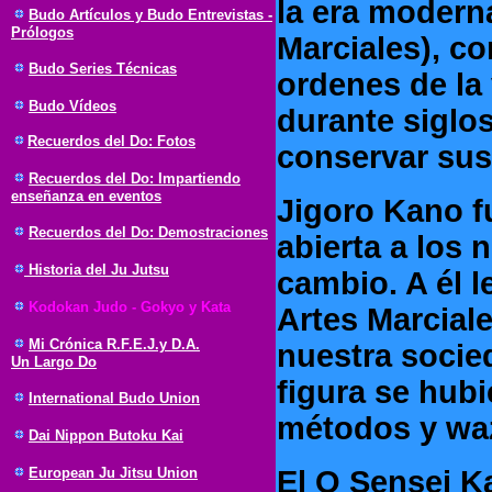
la era moderna
Budo Artículos y Budo Entrevistas -
Prólogos
Marciales), c
Budo Series Técnicas
ordenes de la
Budo Vídeos
durante siglos
Recuerdos del Do: Fotos
conservar sus
Recuerdos del Do: Impartiendo
enseñanza en eventos
Jigoro Kano f
Recuerdos del Do: Demostraciones
abierta a los 
Historia del Ju Jutsu
cambio. A él 
Kodokan Judo - Gokyo y Kata
Artes Marcial
Mi Crónica R.F.E.J.y D.A.
nuestra socie
Un Largo Do
figura se hub
International Budo Union
métodos y waz
Dai Nippon Butoku Kai
European Ju Jitsu Union
El O Sensei K