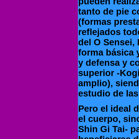
pueden realiz
tanto de pie 
(formas presta
reflejados to
del O Sensei,
forma básica 
y defensa y c
superior -Kog
amplio), sien
estudio de las
Pero el ideal 
el cuerpo, sin
Shin Gi Tai- p