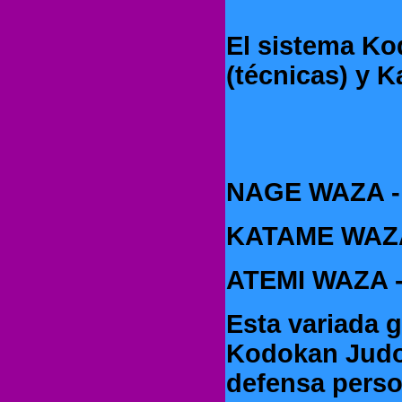
El sistema K
(técnicas) y K
NAGE WAZA -
KATAME WAZA
ATEMI WAZA 
Esta variada 
Kodokan Judo
defensa perso