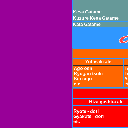
Kesa Gatame
Kuzure Kesa Gatame
Kata Gatame
Yubisaki ate
Ago oshi
T
Ryogan tsuki
T
Suri ago
Y
etc.
e
Hiza gashira ate
Ryote - dori
Gyakute - dori
etc.