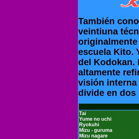
También conoc
veintiuna técn
originalmente
escuela Kito. 
del Kodokan. 
altamente refi
visión interna
divide en dos
Tai
Yume no uchi
Ryokuhi
Mizu - guruma
Mizu nagare