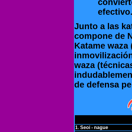
conviert
efectivo
Junto a las k
compone de Na
Katame waza (
inmovilización
waza (técnicas
indudablemen
de defensa pe
1. Seoi - nague