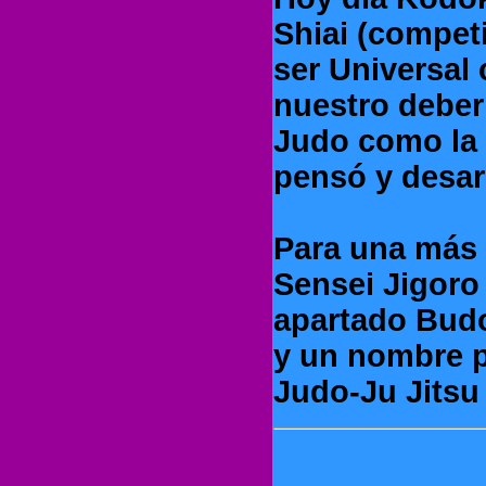
Shiai (compet
ser Universal
nuestro deber
Judo como la
pensó y desarr
Para una más e
Sensei Jigoro
apartado Budo
y un nombre pa
Judo-Ju Jitsu 