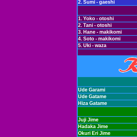
2. Sumi - gaeshi
1. Yoko - otoshi
2. Tani - otoshi
3. Hane - makikomi
4. Soto - makikomi
5. Uki - waza
Ude Garami
Ude Gatame
Hiza Gatame
Juji Jime
Hadaka Jime
Okuri Eri Jime