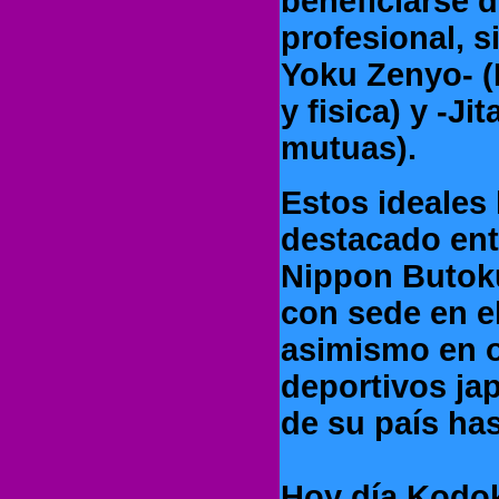
beneficiarse d
profesional, s
Yoku Zenyo- (
y fisica) y -J
mutuas).
Estos ideales 
destacado ent
Nippon Butoku
con sede en e
asimismo en 
deportivos ja
de su país has
Hoy día Kodok