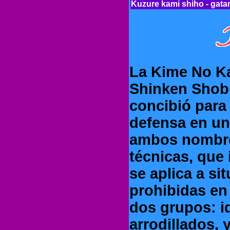
Kuzure kami shiho - gat
La Kime No K
Shinken Shobu
concibió para
defensa en un
ambos nombre
técnicas, que 
se aplica a si
prohibidas en 
dos grupos: id
arrodillados, y