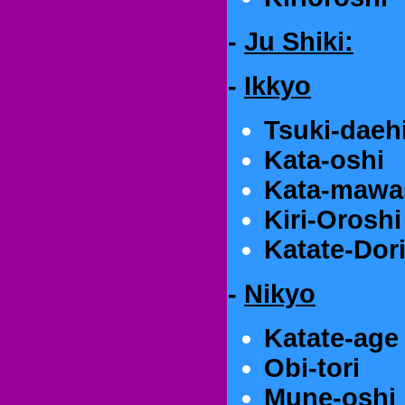
-
Ju Shiki:
-
Ikkyo
Tsuki-daeh
Kata-oshi
Kata-mawa
Kiri-Oroshi
Katate-Dor
-
Nikyo
Katate-age
Obi-tori
Mune-oshi