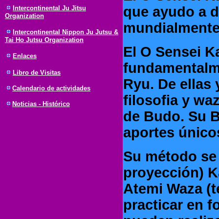
que ayudo a d
Intercontinental Ju Jitsu
Organization
mundialmente
Intercontinental Nippon Ju Jutsu &
Tai Ho Jutsu Organization
El O Sensei K
Enlaces
fundamentalme
Libro de Visitas
Ryu. De ellas 
Calendario de actividades
filosofia y wa
Noticias - Histórico
de Budo. Su B
aportes único
Su método se
proyección) K
Atemi Waza (t
practicar en f