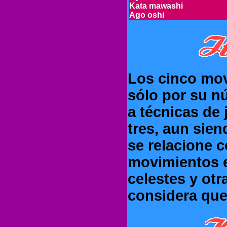
Kata mawashi
Ago oshi
Los cinco mov
sólo por su n
a técnicas de 
tres, aun sien
se relacione c
movimientos e
celestes y otr
considera que