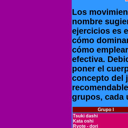
Los movimien
nombre sugier
ejercicios es 
cómo dominar
cómo emplear 
efectiva. Debi
poner el cuer
concepto del 
recomendable 
grupos, cada 
Grupo I
Tsuki dashi
Kata oshi
Ryote - dori