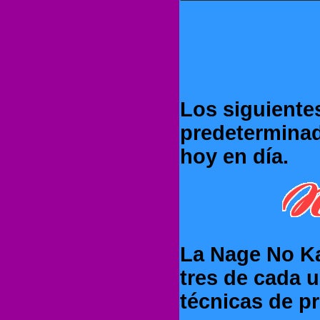
Los siguientes
predeterminad
hoy en día.
La Nage No Ka
tres de cada u
técnicas de p