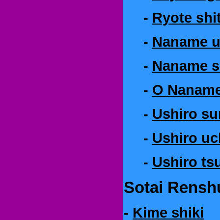
-
Ryote shit
-
Naname u
-
Naname sh
-
O Naname
-
Ushiro su
-
Ushiro uc
-
Ushiro tsu
Sotai Rensh
-
Kime shiki