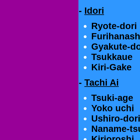
-
Idori
Ryote-dori
Furihanash
Gyakute-do
Tsukkaue
Kiri-Gake
-
Tachi Ai
Tsuki-age
Yoko uchi
Ushiro-dor
Naname-ts
Kirioroshi