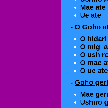
Mae ate
Ue ate
-
O Goho a
O hidar
O migi a
O ushiro
O mae a
O ue ate
-
Goho geri
Mae geri
Ushiro g