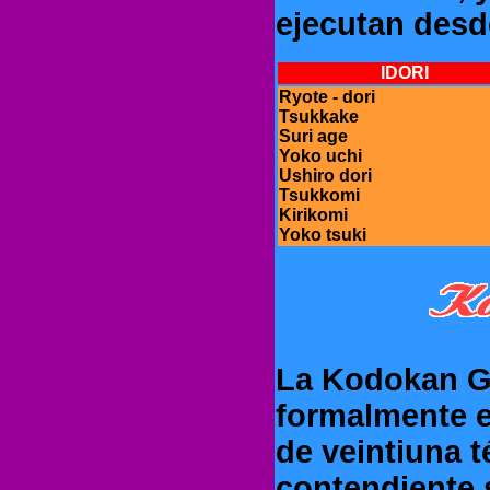
ejecutan desde
IDORI
Ryote - dori
Tsukkake
Suri age
Yoko uchi
Ushiro dori
Tsukkomi
Kirikomi
Yoko tsuki
La Kodokan Go
formalmente e
de veintiuna 
contendiente 