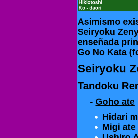
Hikiotoshi
Ko - daori
Asimismo exis
Seiryoku Zeny
enseñada prin
Go No Kata (fo
Seiryoku Z
Tandoku Rens
-
Goho ate
Hidari 
Migi ate
Ushiro 