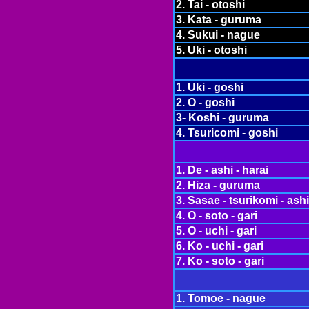
2. Tai - otoshi
3. Kata - guruma
4. Sukui - nague
5. Uki - otoshi
1. Uki - goshi
2. O - goshi
3- Koshi - guruma
4. Tsuricomi - goshi
1. De - ashi - harai
2. Hiza - guruma
3. Sasae - tsurikomi - ashi
4. O - soto - gari
5. O - uchi - gari
6. Ko - uchi - gari
7. Ko - soto - gari
1. Tomoe - nague