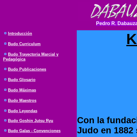
Pedro R. Dabauza
K
Introducción
Budo Curriculum
Budo Trayectoria Marcial y
Pedagógica
Budo Publicaciones
Budo Glosario
Budo Máximas
Budo Maestros
Budo Leyendas
Con la fundac
Budo Goshin Jutsu Ryu
Judo en 1882 
Budo Galas - Convenciones