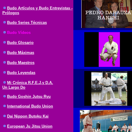
Budo Artículos y Budo Entrevistas -
Prólogos
Budo Series Técnicas
Budo Vídeos
Budo Glosario
Budo Máximas
Budo Maestros
Budo Leyendas
Mi Crónica R.F.E.J.y D.A.
Un Largo Do
Budo Goshin Jutsu Ryu
International Budo Union
Dai Nippon Butoku Kai
European Ju Jitsu Union