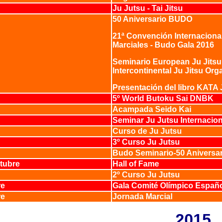
Ju Jutsu - Tai Jitsu
50 Aniversario BUDO
21ª Convención Internacional
Marciales - Budo Gala 2016
Seminario European Ju Jitsu
Intercontinental Ju Jitsu Org
Presentación del libro KATA 
5º World Butoku Sai DNBK
o
Acampada Seido Kai
Seminar Ju Jutsu Internacio
Curso de Ju Jutsu
3º Curso Ju Jutsu
Budo Seminario-50 Aniversa
ctubre
Hall of Fame
2º Curso Ju Jutsu
re
Gala Comité Olímpico Españ
re
Jornada Marcial
2015