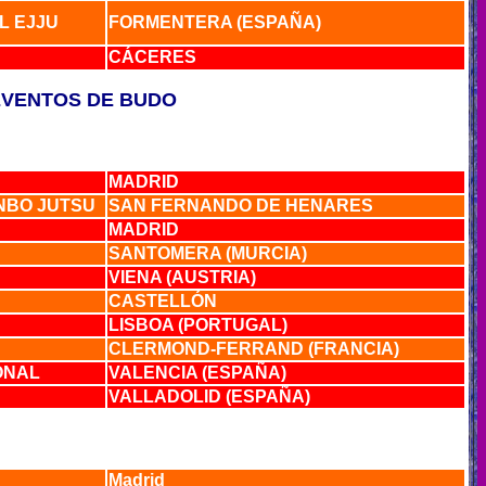
L EJJU
FORMENTERA (ESPAÑA)
CÁCERES
EVENTOS DE BUDO
MADRID
ANBO JUTSU
SAN FERNANDO DE HENARES
MADRID
SANTOMERA (MURCIA)
VIENA (AUSTRIA)
CASTELLÓN
LISBOA (PORTUGAL)
CLERMOND-FERRAND (FRANCIA)
IONAL
VALENCIA (ESPAÑA)
VALLADOLID (ESPAÑA)
Madrid