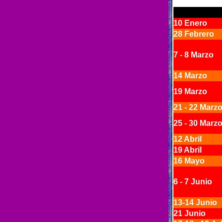
10 Enero
28 Febrero
7 - 8 Marzo
14 Marzo
19 Marzo
21 - 22 Marz
25 - 30 Marz
12 Abril
19 Abril
16 Mayo
6 - 7 Junio
13-14 Junio
21 Junio