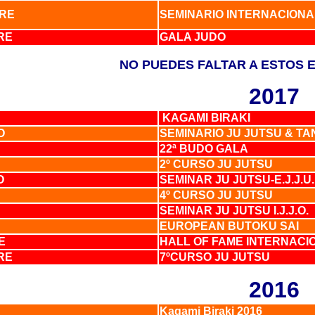
BRE
SEMINARIO INTERNACIONA
RE
GALA JUDO
NO PUEDES FALTAR A ESTOS 
2017
KAGAMI BIRAKI
O
SEMINARIO JU JUTSU & T
22ª BUDO GALA
2º CURSO JU JUTSU
IO
SEMINAR JU JUTSU-E.J.J.U.
4º CURSO JU JUTSU
SEMINAR JU JUTSU I.J.J.O.
O
EUROPEAN BUTOKU SAI
E
HALL OF FAME INTERNAC
BRE
7ºCURSO JU JUTSU
2016
Kagami Biraki 2016