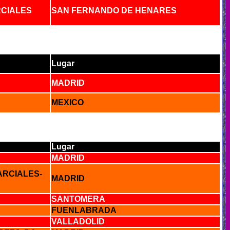
CIALES
SAN FERNANDO DE HENARES
Lugar
MADRID
MEXICO
Lugar
MADRID
ARCIALES-
MADRID
SANTOMERA
FUENLABRADA
VALLADOLID