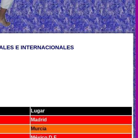
ALES E INTERNACIONALES
Lugar
Madrid
Murcia
México D.F.