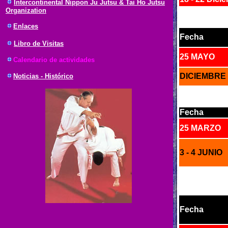
Intercontinental Nippon Ju Jutsu & Tai Ho Jutsu
Organization
Enlaces
Fecha
Libro de Visitas
25 MAYO
Calendario de actividades
DICIEMBRE
Noticias - Histórico
Fecha
25 MARZO
3 - 4 JUNIO
Fecha