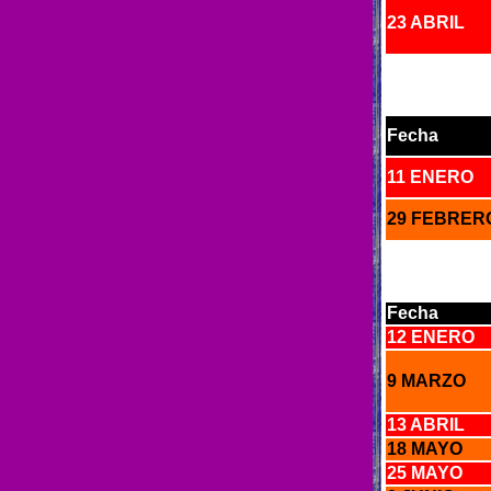
23 ABRIL
Fecha
11 ENERO
29 FEBRERO
Fecha
12
ENERO
9 MARZO
13 ABRIL
18 MAYO
25 MAYO