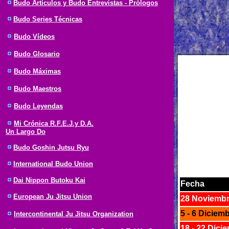
Budo Artículos y Budo Entrevistas - Prólogos
Budo Series Técnicas
Budo Vídeos
Budo Glosario
Budo Máximas
Budo Maestros
Budo Leyendas
Mi Crónica R.F.E.J.y D.A.
Un Largo Do
Budo Goshin Jutsu Ryu
International Budo Union
Dai Nippon Butoku Kai
Fecha
European Ju Jitsu Union
28 Noviemb
5 - 6 Diciem
Intercontinental Ju Jitsu Organization
18 - 22 Dici