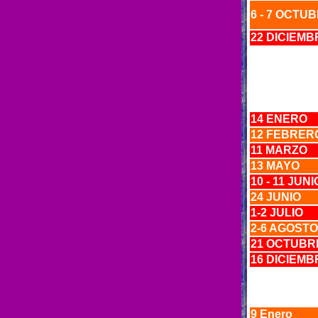
6 - 7 OCTU
22 DICIEMB
1
4 ENERO
12 FEBRER
11 MARZO
13 MAYO
10 - 11 JUN
24 JUNIO
1-2 JULIO
2-6 AGOST
21 OCTUBR
16 DICIEM
9 Enero