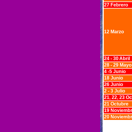
27 Febrero
12 Marzo
24 - 30 Abril
28 - 29 May
4 -5 Junio
18 Junio
26 Junio
2 - 3 Julio
21, 22, 23 O
21 Octubre
19 Noviemb
20 Noviemb