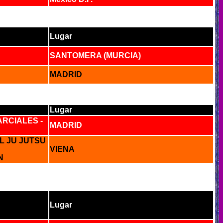
Lugar
SANTOMERA (MURCIA)
MADRID
Lugar
RCIALES -
MADRID
L JU JUTSU
VIENA
N
Lugar