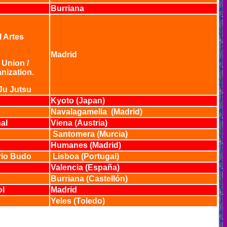
Burriana
 Artes
Madrid
 Union /
anization.
Ju Jutsu
Kyoto (Japan)
Navalagamella (Madrid)
nal
Viena (Austria)
Santomera (Murcia)
Humanes (Madrid)
rio Budo
Lisboa (Portugal)
Valencia (España)
Burriana (Castellón)
ol
Madrid
Yeles (Toledo)