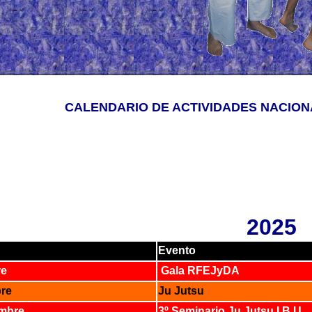
CALENDARIO DE ACTIVIDADES NACION
2025
Evento
re
Gala RFEJyDA
bre
Ju Jutsu
embre
3º Seminario Ju Jutsu I.B.U