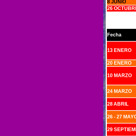
8 JUNIO
26 OCTUB
Fecha
13 ENERO
20 ENERO
10 MARZO
24 MARZO
28 ABRIL
26 - 27 MAY
29 SEPTIE