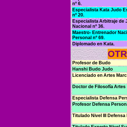
nº 6.
Especialista Kata Judo E
nº 20.
Especialista Arbitraje de
Nacional nº 36.
Maestro- Entrenador Nac
Personal nº 69.
Diplomado en Kata.
OTR
Profesor de Budo
Hanshi Budo Judo
Licenciado en Artes Marc
Doctor de Filosofía Artes
Especialista Defensa Pe
Profesor Defensa Persona
Titulado Nivel III Defensa
Titulado Experto Nivel S