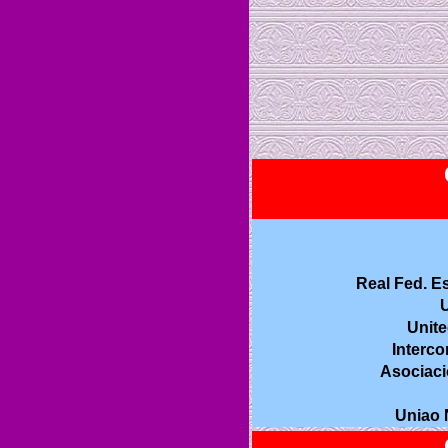
Real Fed. E
U
Unite
Interco
Asociaci
Uniao 