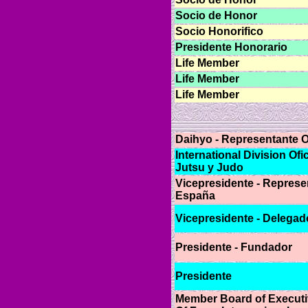
Socio de Honor
Socio Honorifico
Presidente Honorario
Life Member
Life Member
Life Member
Daihyo - Representante O
International Division Of
Jutsu y Judo
Vicepresidente - Represen
España
Vicepresidente - Delegad
Presidente - Fundador
Presidente
Member Board of Executi