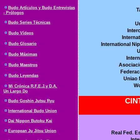
Budo Artículos y Budo Entrevistas
T
- Prólogos
Budo Series Técnicas
Un
Inter
Budo Vídeos
Interna
Budo Glosario
International Ni
U
Budo Máximas
Inter
Asociaci
Budo Maestros
Federac
Budo Leyendas
Uniao 
Wor
Mi Crónica R.F.E.J.y D.A.
Un Largo Do
CIN
Budo Goshin Jutsu Ryu
International Budo Union
Dai Nippon Butoku Kai
European Ju Jitsu Union
Real Fed. E
Int