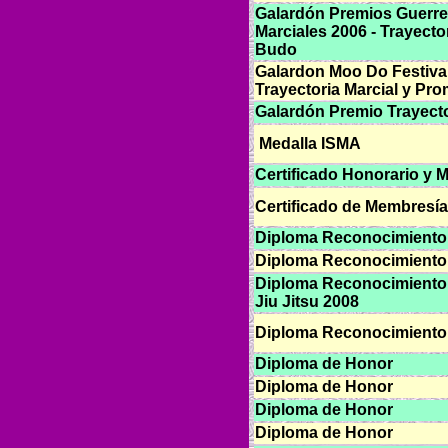
Galardón Premios Guerrer
Marciales 2006 - Trayecto
Budo
Galardon Moo Do Festival
Trayectoria Marcial y Pr
Galardón Premio Trayecto
Medalla ISMA
Certificado Honorario y M
Certificado de Membresía
Diploma Reconocimiento 
Diploma Reconocimiento 
Diploma Reconocimiento Á
Jiu Jitsu 2008
Diploma Reconocimiento 
Diploma de Honor
Diploma de Honor
Diploma de Honor
Diploma de Honor