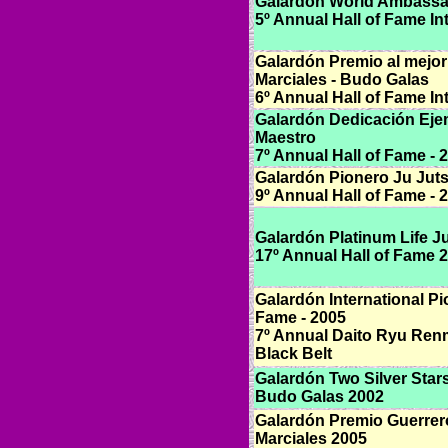
Galardón World Ambassad
5º Annual Hall of Fame Int
Galardón Premio al mejor
Marciales - Budo Galas
6º Annual Hall of Fame Int
Galardón Dedicación Eje
Maestro
7º Annual Hall of Fame - 
Galardón Pionero Ju Jut
9º Annual Hall of Fame - 
Galardón Platinum Life Ju
17º Annual Hall of Fame 
Galardón International Pi
Fame - 2005
7º Annual Daito Ryu Renm
Black Belt
Galardón Two Silver Star
Budo Galas 2002
Galardón Premio Guerrero
Marciales 2005