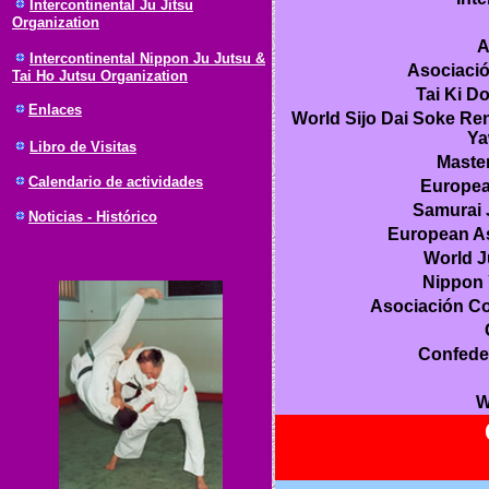
Intercontinental Ju Jitsu
Organization
A
Intercontinental Nippon Ju Jutsu &
Asociació
Tai Ho Jutsu Organization
Tai Ki D
Enlaces
World Sijo Dai Soke Ren
Ya
Libro de Visitas
Maste
Calendario de actividades
European
Samurai 
Noticias - Histórico
European As
World J
Nippon 
Asociación Co
Confeder
W