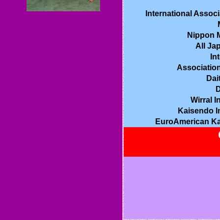
International Associ
Nippon M
All Ja
In
Association
Dai
D
Wirral I
Kaisendo In
EuroAmerican Kar