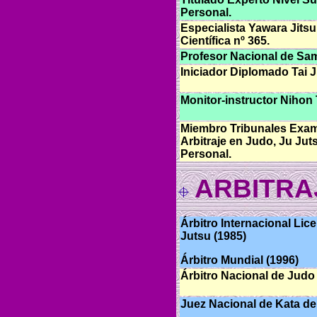
Personal.
Especialista Yawara Jits
Científica nº 365.
Profesor Nacional de Sa
Iniciador Diplomado Tai J
Monitor-instructor Nihon T
Miembro Tribunales Exam
Arbitraje en Judo, Ju Jut
Personal.
ARBITRA
Árbitro Internacional Lic
Jutsu (1985)
Árbitro Mundial (1996)
Árbitro Nacional de Judo
Juez Nacional de Kata de