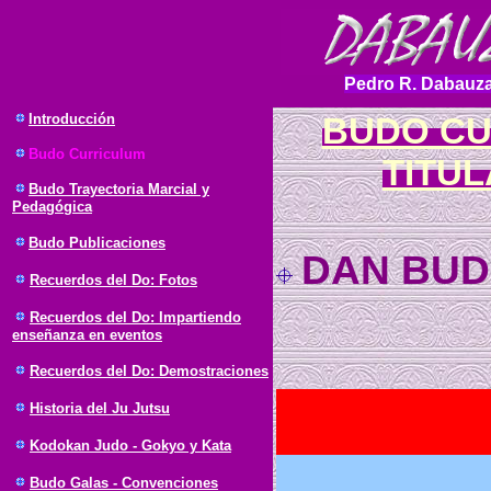
Pedro R. Dabauza
Introducción
BUDO CU
Budo Curriculum
TITU
Budo Trayectoria Marcial y
Pedagógica
Budo Publicaciones
DAN BUD
Recuerdos del Do: Fotos
Recuerdos del Do: Impartiendo
enseñanza en eventos
Recuerdos del Do: Demostraciones
Historia del Ju Jutsu
Kodokan Judo - Gokyo y Kata
Budo Galas - Convenciones