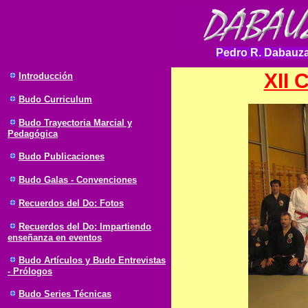
Pedro R. Dabauza
XII
Introducción
Budo
Curriculum
Budo Trayectoria Marcial y
Pedagógica
Budo Publicaciones
Budo Galas - Convenciones
Recuerdos del Do: Fotos
Recuerdos del Do: Impartiendo
enseñanza en eventos
Budo Artículos y Budo Entrevistas
- Prólogos
Budo Series Técnicas