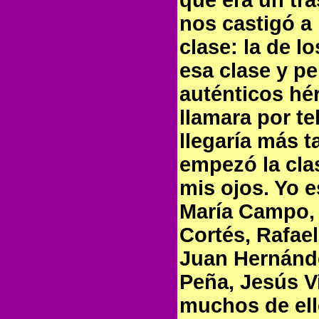
que era un tra
nos castigó a 
clase: la de l
esa clase y p
auténticos hé
llamara por te
llegaría más 
empezó la clas
mis ojos. Yo 
María Campo, 
Cortés, Rafae
Juan Hernánde
Peña, Jesús V
muchos de el