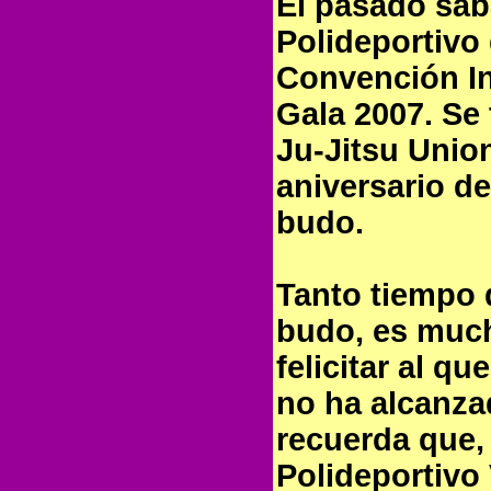
El pasado sáb
Polideportivo
Convención In
Gala 2007. Se
Ju-Jitsu Union
aniversario d
budo.
Tanto tiempo 
budo, es much
felicitar al qu
no ha alcanza
recuerda que,
Polideportivo 