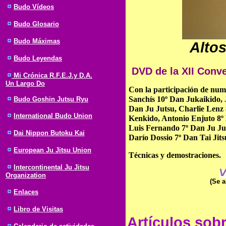
Budo Vídeos
Budo Glosario
Budo Máximas
Altos
Budo Leyendas
DVD de la XII Conv
Mi Crónica R.F.E.J.y D.A.
Un Largo Do
Con la participación de num
Sanchís 10º Dan Jukaikido, 
Budo Goshin Jutsu Ryu
Dan Ju Jutsu, Charlie Lenz 
International Budo Union
Kenkido, Antonio Enjuto 8º
Luis Fernando 7º Dan Ju J
Dai Nippon Butoku Kai
Darío Dossio 7º Dan Tai Jitsu,
European Ju Jitsu Union
Técnicas y demostraciones.
Intercontinental Ju Jitsu
Organization
(Se a
Enlaces
Libro de Visitas
Artículos sob