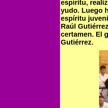
espíritu, real
yudo. Luego 
espíritu juven
Raúl Gutiérrez
certamen. El g
Gutiérrez.