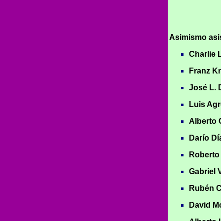
Asimismo asis
Charlie 
Franz Kn
José L. 
Luis Agr
Alberto 
Darío Dí
Roberto
Gabriel 
Rubén Ca
David Mo