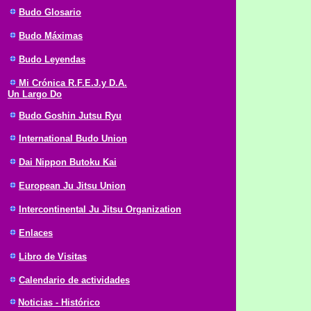
Budo Glosario
Budo Máximas
Budo Leyendas
Mi Crónica R.F.E.J.y D.A.
Un Largo Do
Budo Goshin Jutsu Ryu
International Budo Union
Dai Nippon Butoku Kai
European Ju Jitsu Union
Intercontinental Ju Jitsu Organization
Enlaces
Libro de Visitas
Calendario de actividades
Noticias - Histórico