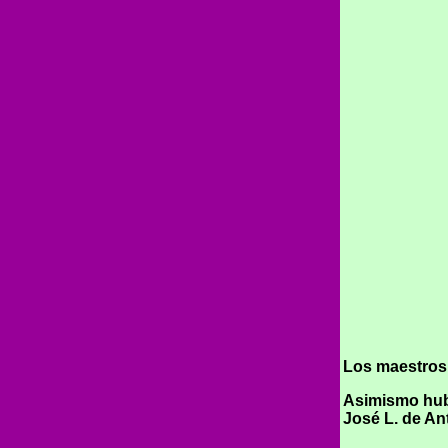
Los maestros 
Asimismo hubo
José L. de An