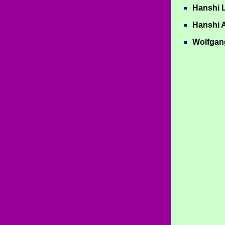
Hanshi L
Hanshi A
Wolfgang