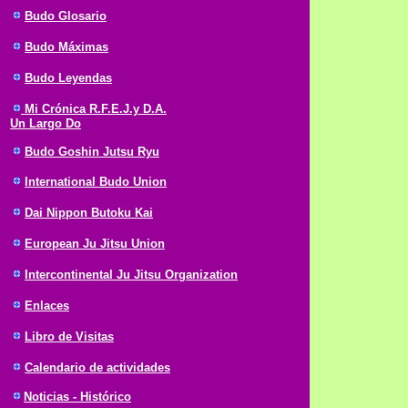
Budo Glosario
Budo Máximas
Budo Leyendas
Mi Crónica R.F.E.J.y D.A.
Un Largo Do
Budo Goshin Jutsu Ryu
International Budo Union
Dai Nippon Butoku Kai
European Ju Jitsu Union
Intercontinental Ju Jitsu Organization
Enlaces
Libro de Visitas
Calendario de actividades
Noticias - Histórico