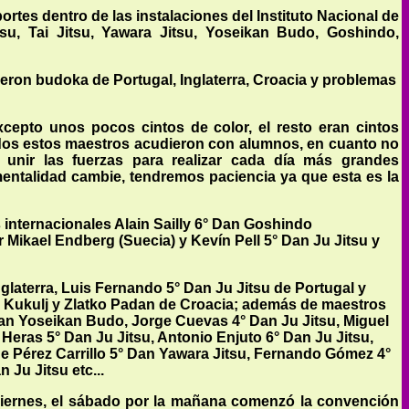
rtes dentro de las instalaciones del Instituto Nacional de
su, Tai Jitsu, Yawara Jitsu, Yoseikan Budo, Goshindo,
ieron budoka de Portugal, Inglaterra, Croacia y problemas
epto unos pocos cintos de color, el resto eran cintos
ados estos maestros acudieron con alumnos, en cuanto no
 unir las fuerzas para realizar cada día más grandes
ntalidad cambie, tendremos paciencia ya que esta es la
internacionales Alain Sailly 6° Dan Goshindo
 Mikael Endberg (Suecia) y Kevín Pell 5° Dan Ju Jitsu y
laterra, Luis Fernando 5° Dan Ju Jitsu de Portugal y
r Ku­kulj y Zlatko Padan de Croacia; además de maestros
 Dan Yoseikan Budo, Jorge Cuevas 4° Dan Ju Jitsu, Miguel
Heras 5° Dan Ju Jitsu, Antonio Enjuto 6° Dan Ju Jitsu,
e Pérez Carrillo 5° Dan Yawara Jitsu, Fernando Gómez 4°
Ju Jitsu etc...
 viernes, el sábado por la mañana comenzó la convención