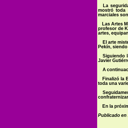
La segurida
mostró toda 
marciales son
Las Artes Mar
profesor de K
artes, equipam
El arte mist
Pekín, siendo
Siguiendo l
Javier Gutiér
A continuac
Finalizó la B
toda una vari
Seguidamen
confraterniza
En la próxi
Publicado en 