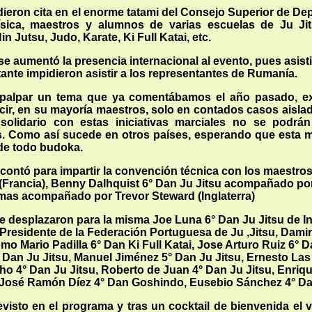
dieron cita en el enorme tatami del Consejo Superior de Depo
sica, maestros y alumnos de varias escuelas de Ju Jit­
 Jutsu, Judo, Karate, Ki FuIl Katai, etc.
se aumentó la presencia internacional al evento, pues asist
tante impidieron asistir a los representantes de Rumanía.
 palpar un tema que ya comentábamos el año pasado, exc
cir, en su mayoría maestros, solo en contados casos aisl
olidario con estas iniciativas marciales no se podrán
. Como así sucede en otros países, esperando que esta me
de todo budoka.
ontó para impartir la convención técnica con los maestros 
 (Francia), Benny Dalhquist 6° Dan Ju Jitsu acompañado por
mas acompañado por Trevor Steward (Inglaterra)
 desplazaron para la misma Joe Luna 6° Dan Ju Jitsu de Ing
 Presidente de la Federación Portuguesa de Ju ,Jitsu, Dami
mo Mario Padilla 6° Dan Ki Full Katai, Jose Arturo Ruiz 6°
 Dan Ju Jitsu, Manuel Jiménez 5° Dan Ju Jitsu, Ernesto Las 
o 4° Dan Ju Jitsu, Roberto de Juan 4° Dan Ju Jitsu, Enriqu
 José Ramón Díez 4° Dan Goshindo, Eusebio Sánchez 4° Dan 
visto en el programa y tras un cocktail de bienvenida el