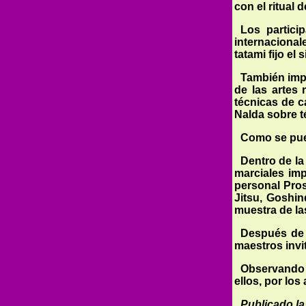
con el ritual
Los partici
internacional
tatami fijo el 
También impa
de las artes 
técnicas de c
Nalda sobre t
Como se pued
Dentro de la
marciales imp
personal Pros
Jitsu, Goshin
muestra de las
Después de 
maestros invi
Observando 
ellos, por los
Publicado la