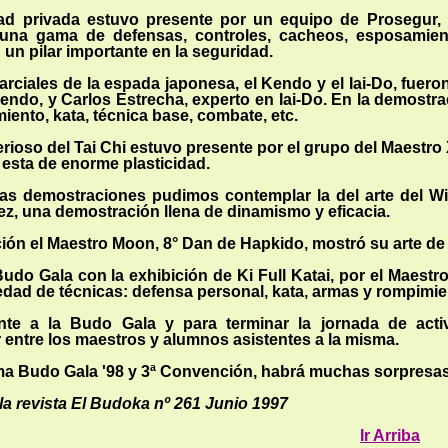
d privada estuvo pre­sente por un equipo de Prosegur, di
una gama de defensas, controles, cacheos, esposamient
 un pilar importante en la seguridad.
ciales de la espada japonesa, el Kendo y el Iai-Do, fuero
endo, y Carlos Estrecha, experto en Iai-Do. En la demostrac
iento, kata, técnica base, combate, etc.
erioso del Tai Chi estuvo presente por el grupo del Maes­tro
 esta de enorme plasticidad.
as demostraciones pudimos contemplar la del arte del Win
rez, una demostración llena de dinamismo y eficacia.
ión el Maestro Moon, 8° Dan de Hapkido, mostró su arte de
udo Gala con la exhibición de Ki Full Katai, por el Maestro
edad de técnicas: defensa personal, kata, armas y rompimien
te a la Budo Gala y para terminar la jornada de acti
r entre los maestros y alumnos asistentes a la misma.
ma Budo Gala '98 y 3ª Convención, habrá muchas sorpresas, a
la revista El Budoka nº 261 Junio 1997
Ir Arriba