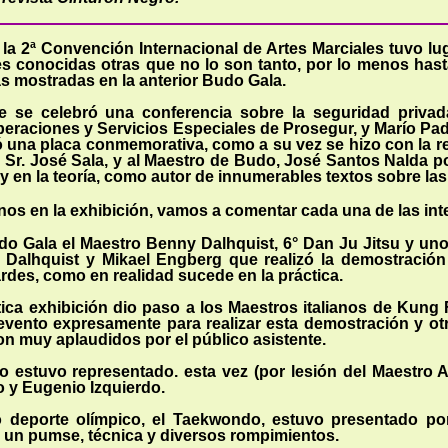
la 2ª Convención Internacional de Artes Marciales tuvo lug
es conocidas otras que no lo son tanto, por lo menos has
las mostradas en la anterior Budo Gala.
e se celebró una conferencia sobre la seguridad privada
peraciones y Servicios Especiales de Prosegur, y Marío Padí
ó una placa conmemorativa, como a su vez se hizo con la r
el Sr. José Sala, y al Maestro de Budo, José Santos Nalda p
a y en la teoría, como autor de innumerables textos sobre la
 en la exhibición, vamos a comentar cada una de las int
do Gala el Maestro Benny Dalhquist, 6° Dan Ju Jitsu y un
 Dalhquist y Mikael Engberg que realizó la demostración
ardes, como en realidad sucede en la práctica.
ca exhibición dio paso a los Maestros italianos de Kung
evento expresamente para realizar esta demostración y o
n muy aplaudidos por el público asistente.
 estuvo representado. esta vez (por lesión del Maestro Al
 y Eugenio Izquierdo.
deporte olímpico, el Taekwondo, estuvo presentado p
e
un pumse, técnica y diversos rompimientos.