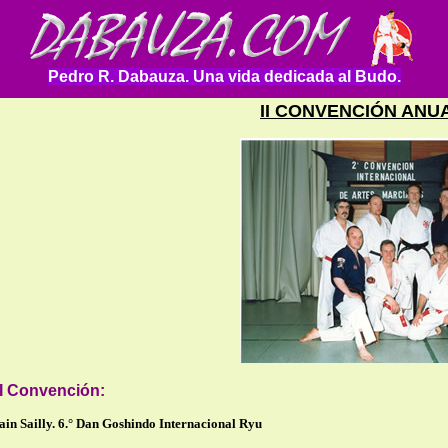
Pedro R. Dabauza. Una vida dedicada al Budo.
II CONVENCIÓN ANUA
II Convención:
lain Sailly. 6.° Dan Goshindo Internacional Ryu