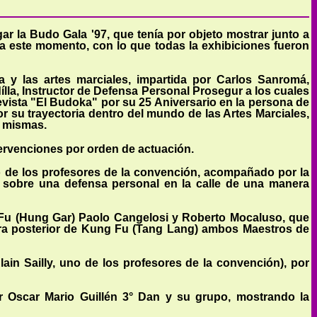
ar la Budo Gala '97, que tenía por objeto mostrar junto a
ta este momento, con lo que todas la exhibiciones fueron
 y las artes marciales, impartida por Carlos Sanromá,
lla, Instructor de Defensa Personal Prosegur a los cuales
evista "El Budoka" por su 25 Aniversario en la persona de
or su trayectoria dentro del mundo de las Artes Marciales,
s mismas.
ervenciones por orden de actuación.
o de los profesores de la convención, acompañado por la
 sobre una defensa personal en la calle de una manera
 Fu (Hung Gar) Paolo Cangelosi y Roberto Mocaluso, que
tra posterior de Kung Fu (Tang Lang) ambos Maestros de
ain Sailly, uno de los profesores de la convención), por
or
Oscar Mario Guillén 3° Dan y su
grupo, mostrando la