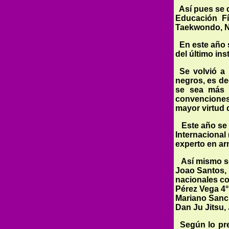
Así pues se 
Educación Fí
Taekwondo, Nin
En este año 
del último ins
Se volvió a
negros, es de
se sea más s
convenciones
mayor virtud 
Este año se c
Internacional
experto en ar
Así mismo se
Joao San­tos,
nacionales co
Pérez Vega 4°
Mariano Sanch
Dan Ju Jitsu,
Según lo pre