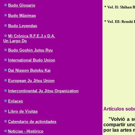
Budo Glosario
* Vol. II: Shihan 
Budo Máximas
* Vol. III: Renshi
Budo Leyendas
Mi Crónica R.F.E.J.y D.A.
Un Largo Do
Budo Goshin Jutsu Ryu
International Budo Union
Dai Nippon Butoku Kai
European Ju Jitsu Union
Intercontinental Ju Jitsu Organization
Enlaces
Artículos sob
Libro de Visitas
"Volvió a sur
Calendario de actividades
compartir
uno
por las artes 
Noticias - Histórico