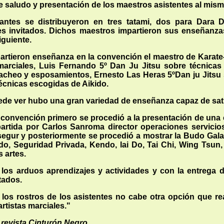
 de saludo y presentación de los maestros asistentes al mism
pantes se distribuyeron en tres tatami, dos para Dara
es invitados. Dichos maestros impartieron sus enseñanza
siguiente.
rtieron enseñanza en la convención el maestro de Karate-
marciales, Luis Fernando 5º Dan Ju Jitsu sobre técnicas 
acheo y esposamientos, Ernesto Las Heras 5ºDan ju Jitsu s
écnicas escogidas de Aikido.
e ver hubo una gran variedad de enseñanza capaz de satis
 convención primero se procedió a la presentación de una c
artida por Carlos Sanroma director operaciones servicios
egur y posteriormente se procedió a mostrar la Budo Gala
do, Seguridad Privada, Kendo, lai Do, Tai Chi, Wing Tsun
 artes.
los arduos aprendizajes y actividades y con la entrega d
tados.
los rostros de los asistentes no cabe otra opción que re
 artistas marciales."
 revista Cinturón Negro.