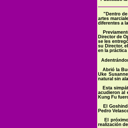
"Dentro de 
artes marcial
diferentes a 
Previament
Director de O
se les entreg
su Director, 
en la práctic
Adentrándonos
Abrió la Bu
Uke Susan­ne
natural sin al
Esta simpáti
acudieron al
Kung Fu fuero
El Goshindo
Pedro Velasco
El próximo 
realización d