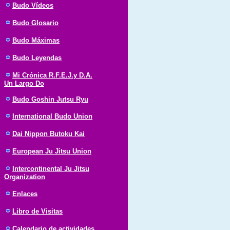
Budo Vídeos
Budo Glosario
Budo Máximas
Budo Leyendas
Mi Crónica R.F.E.J.y D.A.
Un Largo Do
Budo Goshin Jutsu Ryu
International Budo Union
Dai Nippon Butoku Kai
European Ju Jitsu Union
Intercontinental Ju Jitsu
Organization
Enlaces
Libro de Visitas
Calendario de actividades