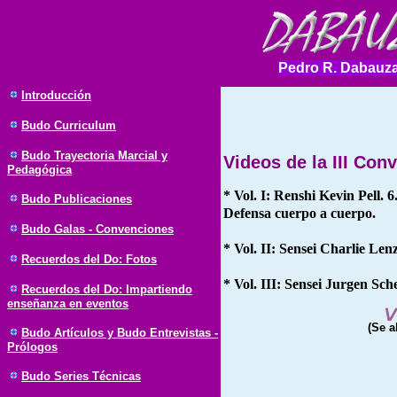
Pedro R. Dabauza
Introducción
Budo
Curriculum
Budo Trayectoria Marcial y
Videos de la III Con
Pedagógica
* Vol. I: Renshi Kevin Pell. 
Budo Publicaciones
Defensa cuerpo a cuerpo.
Budo Galas - Convenciones
* Vol. II: Sensei Charlie Len
Recuerdos del Do: Fotos
* Vol. III: Sensei Jurgen Sch
Recuerdos del Do: Impartiendo
enseñanza en eventos
(Se a
Budo Artículos y Budo Entrevistas -
Prólogos
Budo Series Técnicas