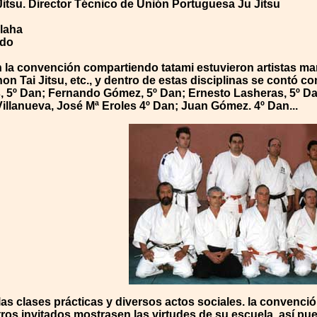
Jitsu. Director Técnico de Unión Portuguesa Ju Jitsu
laha
edo
la convención compartiendo tatami estuvieron artistas marc
on Tai Jitsu, etc., y dentro de estas disciplinas se contó 
 5º Dan; Fernando Gómez, 5º Dan; Ernesto Lasheras, 5º Da
Villanueva, José Mª Eroles 4º Dan; Juan Gómez. 4º Dan...
las clases prácticas y diversos actos sociales. la conven
ros invitados mostrasen las virtudes de su escuela, así p