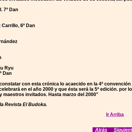
l. 7º Dan
Carrillo, 6º Dan
rnández
s
ju Ryu
5º Dan
nstatar con esta crónica lo acaecido en la 4ª convención 
elebrará en el año 2000 y que ésta será la 5ª edición. por l
 y maestros invitados. Hasta marzo del 2000"
la Revista El Budoka.
Ir Arriba
[
Atrás
]
[
Siguien