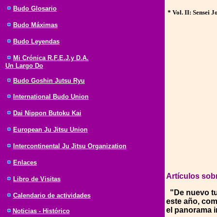
Budo Glosario
* Vol. II: Sensei 
Budo Máximas
Budo Leyendas
Mi Crónica R.F.E.J.y D.A.
Un Largo Do
Budo Goshin Jutsu Ryu
International Budo Union
Dai Nippon Butoku Kai
European Ju Jitsu Union
Intercontinental Ju Jitsu Organization
Enlaces
Artículos sob
Libro de Visitas
"De nuevo tuv
Calendario de actividades
este año, com
el panorama i
Noticias - Histórico