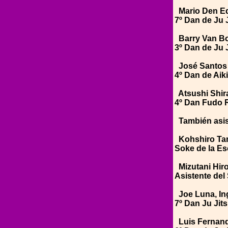
Mario Den Ed
7º Dan de Ju J
Barry Van Bo
3º Dan de Ju 
José Santos 
4º Dan de Aik
Atsushi Shir
4º Dan Fudo 
También asis
Kohshiro Ta
Soke de la Es
Mizutani Hiro
Asistente del
Joe Luna, Ing
7º Dan Ju Jits
Luis Fernand