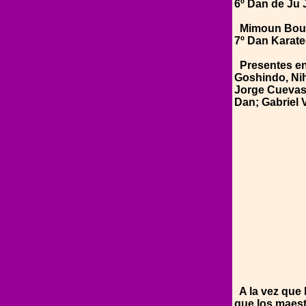
6º Dan de Ju 
Mimoun Bou
7º Dan Karat
Presentes en 
Goshindo, Nih
Jorge Cuevas,
Dan; Gabriel 
A la vez que 
que los maest