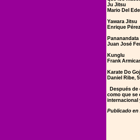
Ju Jitsu
Mario Del Ede
Yawara Jitsu
Enrique Pérez 
Pananandata
Juan José Fe
Kunglu
Frank Armica
Karate Do Go
Daniel Ribe, 
Después de co
como que se c
internacional
Publicado en 