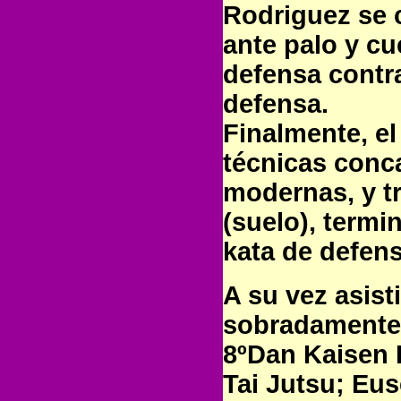
Rodriguez se c
ante palo y cu
defensa contr
defensa.
Finalmente, e
técnicas conc
modernas, y t
(suelo), term
kata de defen
A su vez asist
sobradamente
8ºDan Kaisen 
Tai Jutsu; Eu