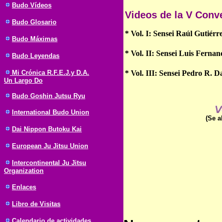
Budo Vídeos
Videos de la V Conv
Budo Glosario
* Vol. I: Sensei Raúl Gutiérr
Budo Máximas
* Vol. II: Sensei Luis Fernan
Budo Leyendas
* Vol. III: Sensei Pedro R. 
Mi Crónica R.F.E.J.y D.A.
Un Largo Do
Budo Goshin Jutsu Ryu
International Budo Union
(Se a
Dai Nippon Butoku Kai
European Ju Jitsu Union
Intercontinental Ju Jitsu
Organization
Enlaces
Libro de Visitas
Calendario de actividades