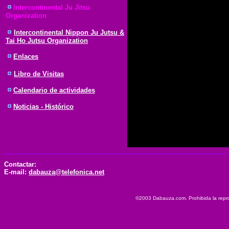
Intercontinental Ju Jitsu
Organization
Intercontinental Nippon Ju Jutsu &
Tai Ho Jutsu Organization
Enlaces
Libro de Visitas
Calendario de actividades
Noticias - Histórico
Contactar:
E-mail:
dabauza@telefonica.net
©2003 Dabauza.com. Prohibida la reprod