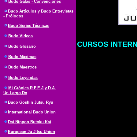
Budo Galas - Convenciones
Budo Artículos y Budo Entrevistas
- Prólogos
Budo Series Técnicas
Budo Vídeos
CURSOS INTER
Budo Glosario
Budo Máximas
Budo Maestros
Budo Leyendas
Mi Crónica R.F.E.J.y D.A.
Un Largo Do
Budo Goshin Jutsu Ryu
International Budo Union
Dai Nippon Butoku Kai
European Ju Jitsu Union