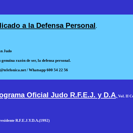
icado a la Defensa Personal
.
an Judo
u genuina razón de ser, la defensa personal.
@telefonica.net / Whatsapp 600 54 22 56
ograma Oficial Judo R.F.E.J. y D.A
.
Vol. II 
residente
R.F.E.J.Y.D.A.(1992)