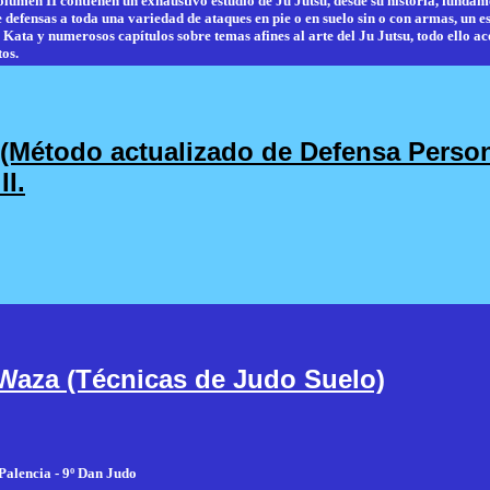
volumen II contienen un exhaustivo estudio de Ju Jutsu, desde su historia, fundam
de defensas a toda una variedad de ataques en pie o en suelo sin o con armas, un e
 Kata y numerosos capítulos sobre temas afines al arte del Ju Jutsu, todo ello
tos.
 (Método actualizado de Defensa Person
I.
Waza (Técnicas de Judo Suelo)
Palencia - 9º Dan Judo