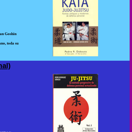
kan Goshin
ano, toda su
nal)