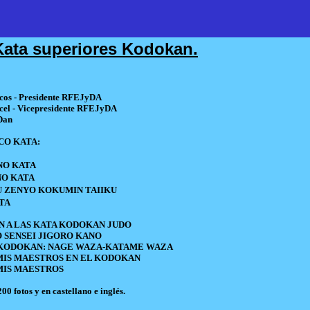
Kata superiores Kodokan.
cos - Presidente RFEJyDA
rcel - Vicepresidente RFEJyDA
Dan
CO KATA:
NO KATA
NO KATA
 ZENYO KOKUMIN TAIIKU
TA
N A LAS KATA KODOKAN JUDO
O SENSEI JIGORO KANO
 KODOKAN: NAGE WAZA-KATAME WAZA
MIS MAESTROS EN EL KODOKAN
MIS MAESTROS
0 fotos y en castellano e inglés.