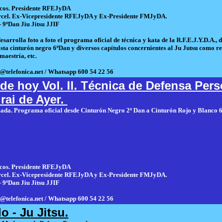
co
s. Presidente RFEJyDA
rcel. Ex-Vicepresidente RFEJyDA y Ex-Presidente FMJyDA
.
 9ºDan Jiu Jitsu JJIF
esarrolla foto a foto el programa oficial de técnica y kata de la R.F.E.J.Y.D.A., 
sta cinturón negro 6ºDan y diversos capítulos concernientes al Ju Jutsu como r
maestría, etc.
@telefonica.net / Whatsapp 600 54 22 56
 de hoy Vol. II. Técnica de Defensa Per
rai de Ayer.
zada. Programa oficial desde Cinturón Negro 2º Dan a Cinturón Rojo y Blanco 
cos. Presidente RFEJyDA
rcel. Ex-Vicepresidente RFEJyDA y Ex-Presidente FMJyDA.
 9ºDan Jiu Jitsu JJIF
@telefonica.net / Whatsapp 600 54 22 56
o - Ju Jitsu.