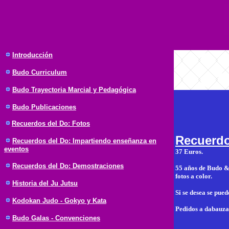
Introducción
Budo
Curriculum
Budo Trayectoria Marcial y Pedagógica
Budo Publicaciones
Recuerdos del Do: Fotos
Recuerdo
Recuerdos del Do: Impartiendo enseñanza en
eventos
37 Euros.
Recuerdos del Do: Demostraciones
55 años de Budo & 
fotos a color.
Historia del Ju Jutsu
Si se desea se pued
Kodokan Judo - Gokyo y Kata
Pedidos a dabauza
Budo Galas - Convenciones