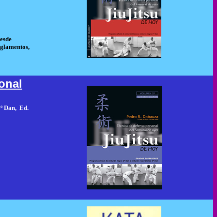
desde
eglamentos,
sonal
6º Dan, Ed.