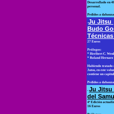
Desarrollado en 48
personal.
Pedidos a dabauza
Ju Jitsu
-
Budo Go
Técnicas
27 Euros
Prólogos:
* Heribert C. Wenk
* Roland Hernaez -
Habiendo tratado e
Jutsu, en este vol
contiene un capitu
Pedidos a dabauza
Ju Jitsu
-
del Samu
4ª Edición actuali
16 Euros